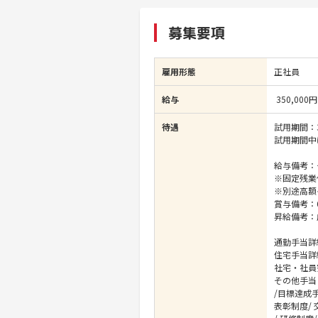
募集要項
雇用形態
正社員
給与
350,000円
待遇
試用期間：
試用期間中
給与備考：そ
※固定残業
※別途高額
賞与備考：
昇給備考：
通勤手当詳
住宅手当詳
社宅・社員
その他手当
/目標達成手
表彰制度/