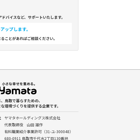
アドバイスなど、サポートいたします。
ーアップします。
なることがあればご相談ください。
は、鳥取で暮らすための、
まな環境づくりを提供する企業です。
社
ヤマタホールディングス株式会社
代表取締役 山田 雄作
有料職業紹介事業許可（31-ユ-300048）
680-0911 鳥取市千代水2丁目130番地