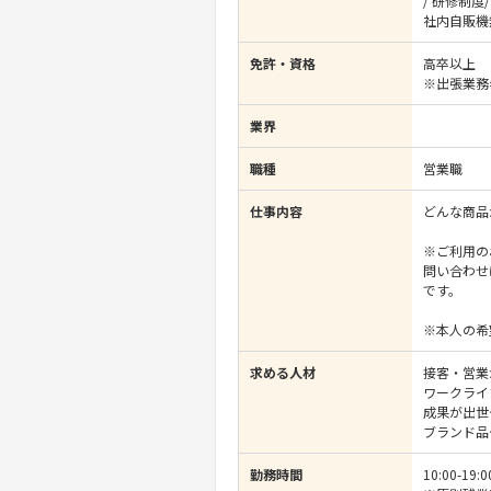
/ 研修制度
社内自販機
免許・資格
高卒以上
※出張業務
業界
職種
営業職
仕事内容
どんな商品
※ご利用の
問い合わせ
です。
※本人の希
求める人材
接客・営業
ワークライ
成果が出世
ブランド品
勤務時間
10:00-19