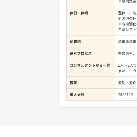
※原則残業
休日・休暇
週休二日制
その他の休
※有給消化
希望シフト
勤務地
鳥取県鳥取
選考プロセス
書類選考、
コンサルタントから一言
1人～2人
また、こう
備考
髪型・髪色
求人番号
2603112