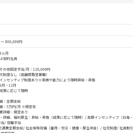
 〜 800,000円
3ヵ月
は契約社員
の他固定手当/月：120,000円
代制度なし（店舗買取営業職）
インセンティブ制度あり※実績や能力により随時昇給・昇格
6月・12月
成果に応じて随時
細：全額支給
細：5万円/月 ※規定有
寮詳細：規定あり
・詳細、福利厚生：昇給・昇格（成果に応じて随時）/ 高額インセンティブ（日毎
当/ 役職手当
 交通費全額支給/ 社会保険完備（雇用・労災・健康・厚生年金）/ 社宅制度/ 社員割