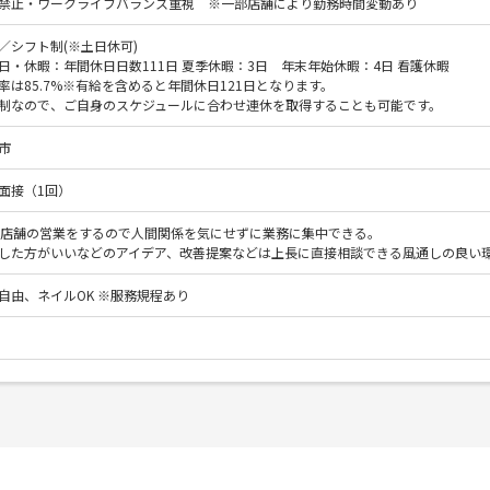
禁止・ワークライフバランス重視 ※一部店舗により勤務時間変動あり
／シフト制(※土日休可)
日・休暇：年間休日日数111日 夏季休暇：3日 年末年始休暇：4日 看護休暇
率は85.7%※有給を含めると年間休日121日となります。
制なので、ご自身のスケジュールに合わせ連休を取得することも可能です。
市
面接（1回）
で店舗の営業をするので人間関係を気にせずに業務に集中できる。
した方がいいなどのアイデア、改善提案などは上長に直接相談できる風通しの良い
自由、ネイルOK ※服務規程あり