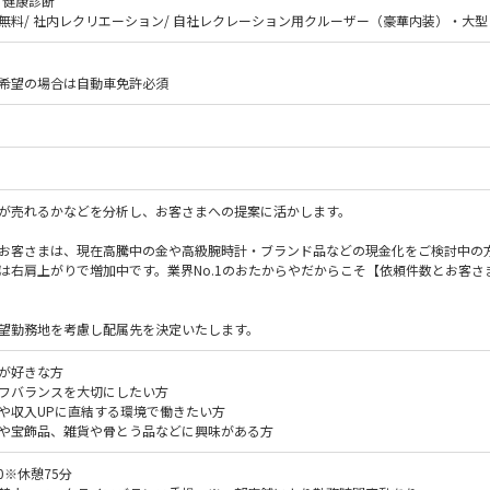
/ 健康診断
無料/ 社内レクリエーション/ 自社レクレーション用クルーザー（豪華内装）・大
希望の場合は自動車免許必須
が売れるかなどを分析し、お客さまへの提案に活かします。
お客さまは、現在高騰中の金や高級腕時計・ブランド品などの現金化をご検討中の
は右肩上がりで増加中です。業界No.1のおたからやだからこそ【依頼件数とお客
望勤務地を考慮し配属先を決定いたします。
が好きな方
フバランスを大切にしたい方
や収入UPに直結する環境で働きたい方
や宝飾品、雑貨や骨とう品などに興味がある方
:00※休憩75分